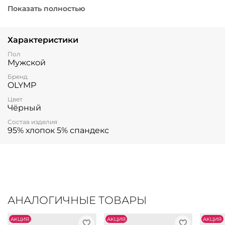
свободу движений и приятную нежность к телу
Показать полностью
идеальны для повседневного ношения и активного
отдыха.
Характеристики
Пол
Мужской
Бренд
OLYMP
Цвет
Чёрный
Состав изделия
95% хлопок 5% спандекс
АНАЛОГИЧНЫЕ ТОВАРЫ
АKЦИЯ
АKЦИЯ
АKЦИЯ