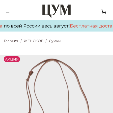
а
по всей России весь август!
Бесплатная доста
Главная
ЖЕНСКОЕ
Сумки
АKЦИЯ