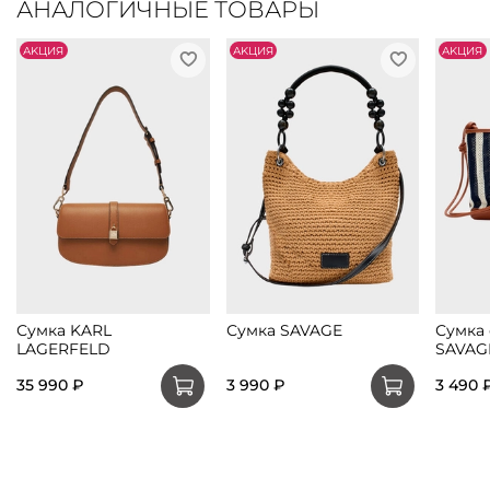
АНАЛОГИЧНЫЕ ТОВАРЫ
АKЦИЯ
АKЦИЯ
АKЦИЯ
Сумка KARL
Сумка SAVAGE
Сумка
LAGERFELD
SAVAG
35 990 ₽
3 990 ₽
3 490 