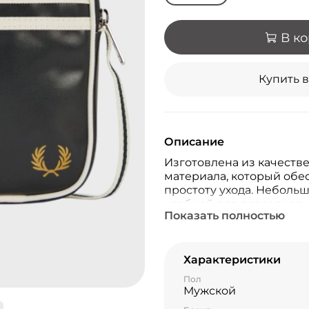
В к
Купить в
Описание
Изготовлена из качеств
материала, который обе
простоту ухода. Неболь
удобной для повседневн
Показать полностью
этом вмещая всё необх
Характеристики
Пол
Мужской