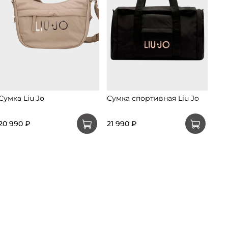
Сумка Liu Jo
Сумка спортивная Liu Jo
Сум
20 990 ₽
21 990 ₽
22 