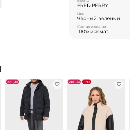
Бренд
FRED PERRY
Цвет
Чёрный, зелёный
Состав изделия
100% иск.мат.
Ы
АKЦИЯ
АKЦИЯ
-29%