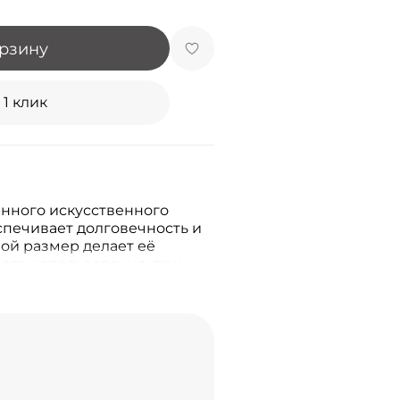
орзину
 1 клик
енного искусственного
спечивает долговечность и
шой размер делает её
ого использования, при
одимое.