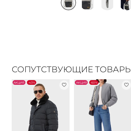
СОПУТСТВУЮЩИЕ ТОВАР
АKЦИЯ
-43%
АKЦИЯ
-60%