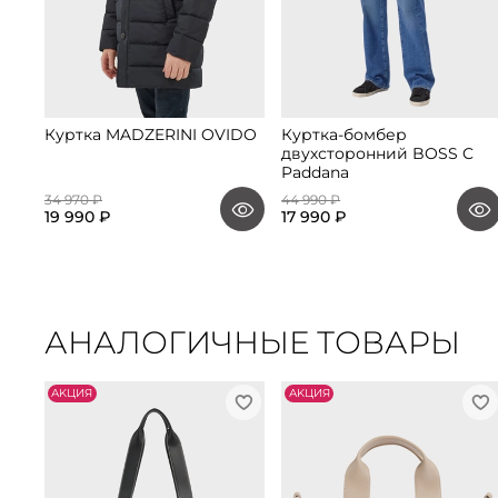
Куртка MADZERINI OVIDO
Куртка-бомбер
двухсторонний BOSS C
Paddana
34 970 ₽
44 990 ₽
19 990 ₽
17 990 ₽
АНАЛОГИЧНЫЕ ТОВАРЫ
АKЦИЯ
АKЦИЯ