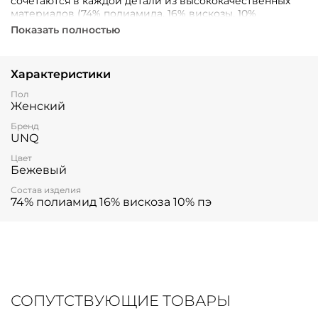
сочетаются в каждой детали из высококачественных
материалов (74% полиамида, 16% вискозы, 10%
полиэстера).
Показать полностью
Характеристики
Пол
Женский
Бренд
UNQ
Цвет
Бежевый
Состав изделия
74% полиамид 16% вискоза 10% пэ
СОПУТСТВУЮЩИЕ ТОВАРЫ