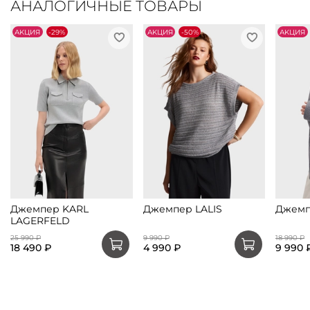
АНАЛОГИЧНЫЕ ТОВАРЫ
АKЦИЯ
-29%
АKЦИЯ
-50%
АKЦИЯ
Джемпер KARL
Джемпер LALIS
Джемп
LAGERFELD
25 990 ₽
9 990 ₽
18 990 ₽
18 490 ₽
4 990 ₽
9 990 