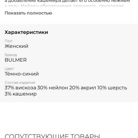
а добавление кашемира делает его особенно нежным
к телу. Нейлон обеспечивает прочность, продлевая
срок службы вещи, а небольшая примесь шерсти
Показать полностью
добавляет уютного тепла. Стильный темно-синий цвет
легко сочетается с базовыми вещами гардероба.
Характеристики
Пол
Женский
Бренд
BULMER
Цвет
Тёмно-синий
Состав изделия
37% вискоза 30% нейлон 20% акрил 10% шерсть
3% кашемир
СОПУТСТВУЮЩИЕ ТОВАРЫ