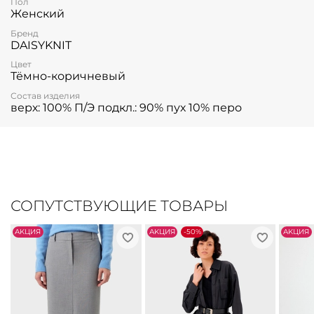
Пол
Женский
Бренд
DAISYKNIT
Цвет
Тёмно-коричневый
Состав изделия
верх: 100% П/Э подкл.: 90% пух 10% перо
СОПУТСТВУЮЩИЕ ТОВАРЫ
АKЦИЯ
АKЦИЯ
-50%
АKЦИЯ