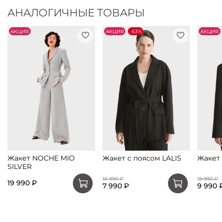
АНАЛОГИЧНЫЕ ТОВАРЫ
АKЦИЯ
АKЦИЯ
-53%
АKЦИЯ
Жакет NOCHE MIO
Жакет с поясом LALIS
Жакет 
SILVER
16 990 ₽
19 990 ₽
19 990 ₽
7 990 ₽
9 990 