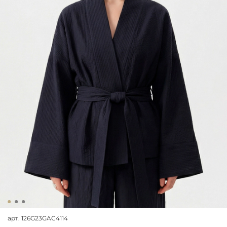
арт.
126G23GAC4114