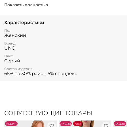
дарит свободу движений и ощущение уверенности.
Показать полностью
Подходит для повседневных образов и официальных
мероприятий – легко сочетается с блузками,
свитерами и жакетами.
Характеристики
Пол
Женский
Бренд
UNQ
Цвет
Серый
Состав изделия
65% пэ 30% район 5% спандекс
СОПУТСТВУЮЩИЕ ТОВАРЫ
АKЦИЯ
АKЦИЯ
-60%
АKЦИЯ