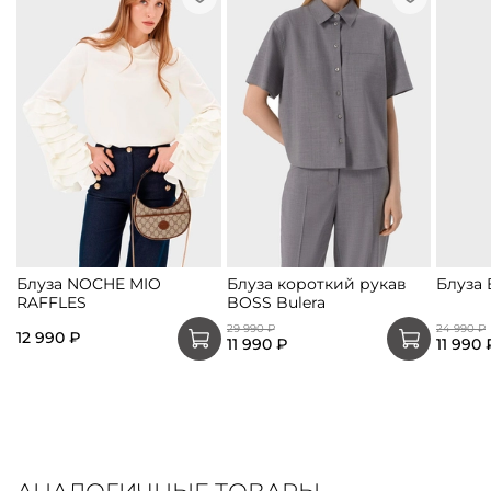
Блуза NOCHE MIO
Блуза короткий рукав
Блуза 
RAFFLES
BOSS Bulera
29 990 ₽
24 990 ₽
12 990 ₽
11 990 ₽
11 990 