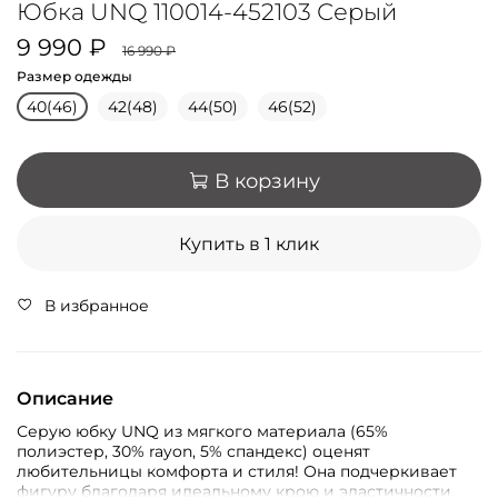
Юбка UNQ 110014-452103 Серый
9 990 ₽
16 990 ₽
Размер одежды
40(46)
42(48)
44(50)
46(52)
В корзину
Купить в 1 клик
В избранное
Описание
Серую юбку UNQ из мягкого материала (65%
полиэстер, 30% rayon, 5% спандекс) оценят
любительницы комфорта и стиля! Она подчеркивает
фигуру благодаря идеальному крою и эластичности,