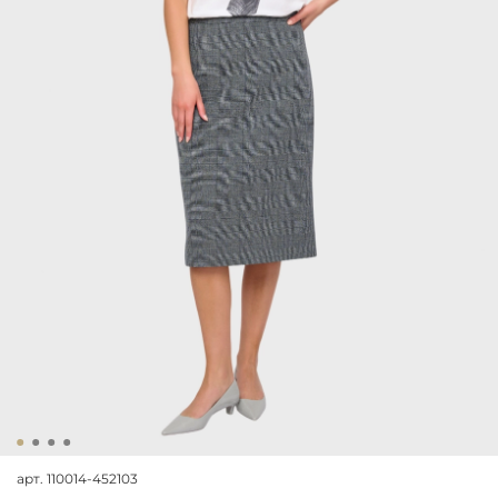
арт.
110014-452103