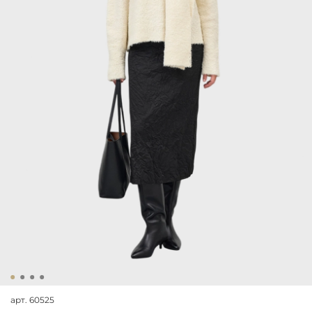
арт.
60525