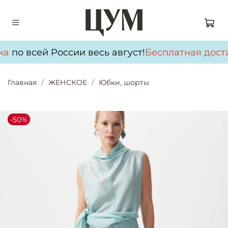
ка
по всей России весь август!
Бесплатная дост
Главная
ЖЕНСКОЕ
Юбки, шорты
-50%