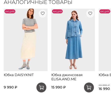
АНАЛОГИЧНЫЕ ТОВАРЫ
АKЦИЯ
АKЦИЯ
АKЦИЯ
Юбка DAISYKNIT
Юбка джинсовая
Юбка 
ELISA.AND.ME
20 990 ₽
9 990 ₽
15 990 ₽
16 990