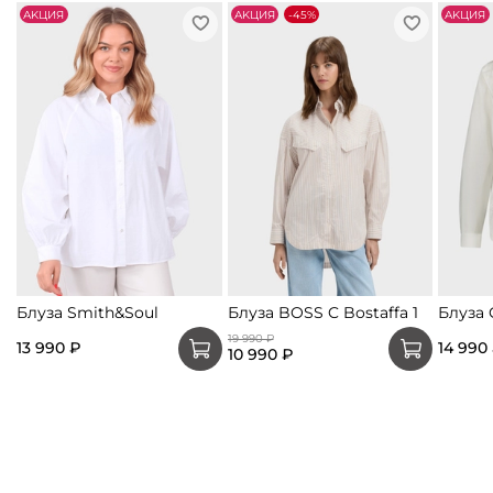
АKЦИЯ
АKЦИЯ
-45%
АKЦИЯ
Блуза Smith&Soul
Блуза BOSS C Bostaffa 1
Блуза
19 990 ₽
13 990 ₽
14 990
10 990 ₽