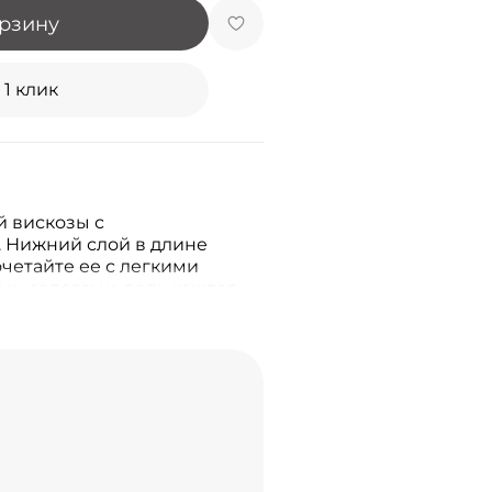
орзину
 1 клик
 вискозы с
 Нижний слой в длине
очетайте ее с легкими
и сапогами, ведь каждая
ать вашу женственность,
ани.