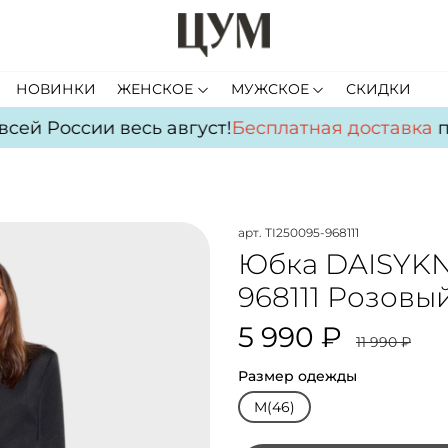
НОВИНКИ
ЖЕНСКОЕ
МУЖСКОЕ
СКИДКИ
ей России весь август!
Бесплатная доставка
по 
арт.
TI250095-968111
Юбка DAISYKNI
968111 Розовы
5 990 ₽
11 990 ₽
Размер одежды
M(46)