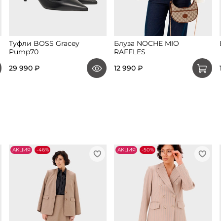
Туфли BOSS Gracey
Блуза NOCHE MIO
Pump70
RAFFLES
29 990 ₽
12 990 ₽
АKЦИЯ
-46%
АKЦИЯ
-50%