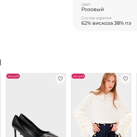
Цвет
Розовый
Состав изделия
62% вискоза 38% пэ
Ы
АKЦИЯ
АKЦИЯ