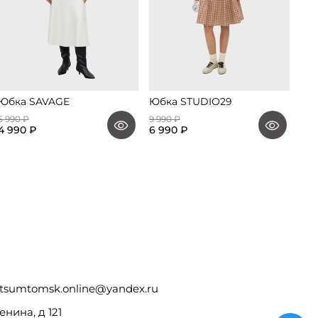
Юбка SAVAGE
Юбка STUDIO29
Юбк
5 990 ₽
9 990 ₽
22 
4 990 ₽
6 990 ₽
12 
tsumtomsk.online@yandex.ru
енина, д 121