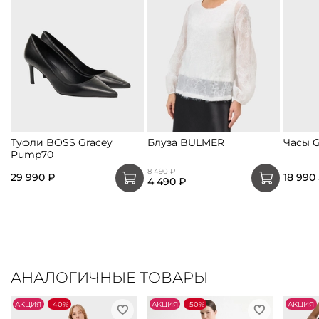
Туфли BOSS Gracey
Блуза BULMER
Часы 
Pump70
8 490 ₽
29 990 ₽
18 990
4 490 ₽
АНАЛОГИЧНЫЕ ТОВАРЫ
АKЦИЯ
-40%
АKЦИЯ
-50%
АKЦИЯ