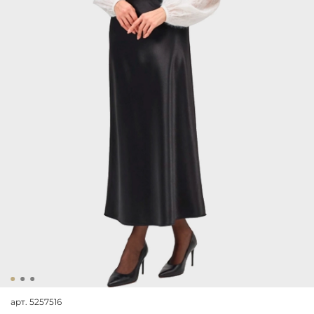
арт.
5257516