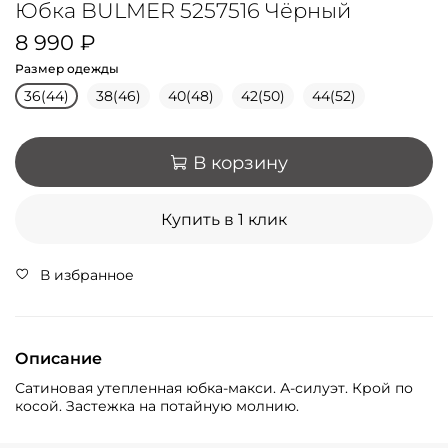
Юбка BULMER 5257516 Чёрный
8 990 ₽
Размер одежды
36(44)
38(46)
40(48)
42(50)
44(52)
В корзину
Купить в 1 клик
В избранное
Описание
Сатиновая утепленная юбка-макси. А-силуэт. Крой по
косой. Застежка на потайную молнию.