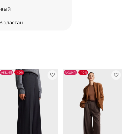
овый
% эластан
АKЦИЯ
-40%
АKЦИЯ
-40%