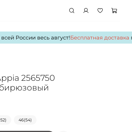
сей России весь август!
Бесплатная доставка
по
Appia 2565750
 бирюзовый
52)
46(54)