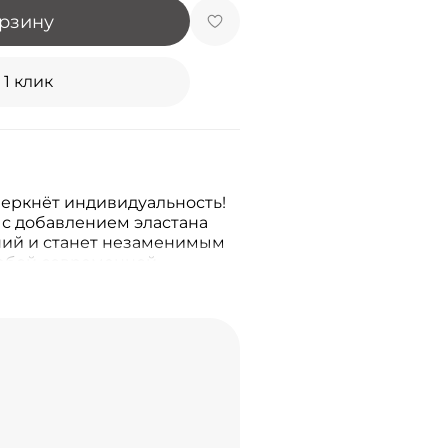
орзину
 1 клик
черкнёт индивидуальность!
 с добавлением эластана
ний и станет незаменимым
юбой современной