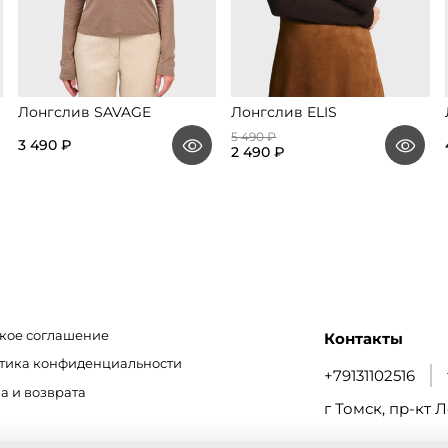
Лонгслив SAVAGE
Лонгслив ELIS
5 490 ₽
3 490 ₽
2 490 ₽
кое соглашение
Контакты
итика конфиденциальности
+79131102516
а и возврата
г Томск, пр-кт Л