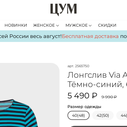
НОВИНКИ
ЖЕНСКОЕ
МУЖСКОЕ
СКИДКИ
й России весь август!
Бесплатная доставка
по в
арт.
2565750
Лонгслив Via 
Тёмно-синий,
5 490 ₽
9 990 ₽
Размер одежды
40(48)
42(50)
44(