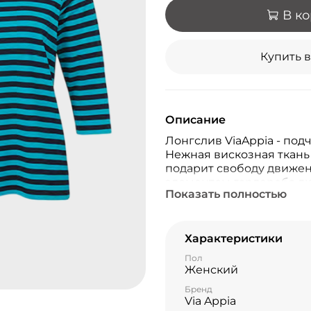
В к
Купить в
Описание
Лонгслив ViaAppia - под
Нежная вискозная ткань
подарит свободу движе
элементом гардероба л
Показать полностью
женщины!
Характеристики
Пол
Женский
Бренд
Via Appia