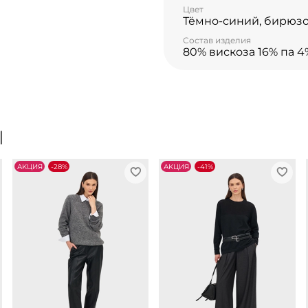
Цвет
Тёмно-синий, бирюз
Состав изделия
80% вискоза 16% па 4
Ы
АKЦИЯ
-28%
АKЦИЯ
-41%