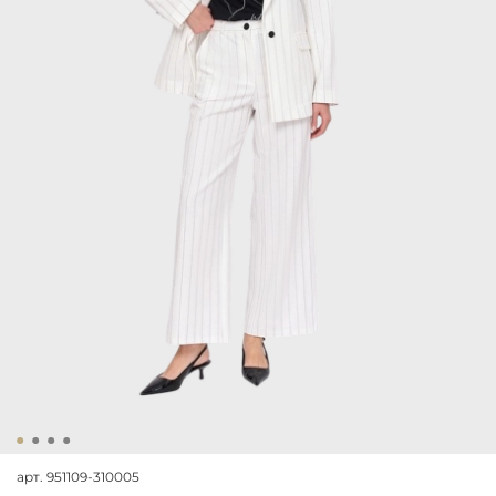
арт.
951109-310005