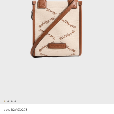
арт.
B2W30278