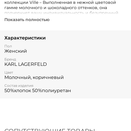
коллекции Ville – Выполненная в нежной цветовой
гамме молочного и шоколадного оттенков, она
подчеркнет вашу индивидуальность и безупречный
вкус. Материал сочетает комфорт хлопка (50%) и
Показать полностью
практичность полиуретана (50%), обеспечивая
долговечность использования.
Характеристики
Пол
Женский
Бренд
KARL LAGERFELD
Цвет
Молочный, коричневый
Состав изделия
50%хлопок 50%полиуретан