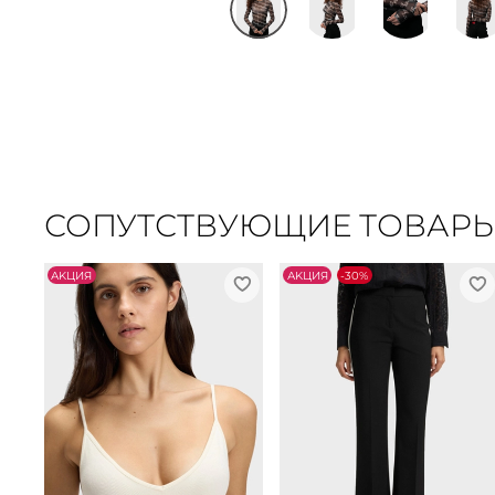
СОПУТСТВУЮЩИЕ ТОВАР
АKЦИЯ
АKЦИЯ
-30%