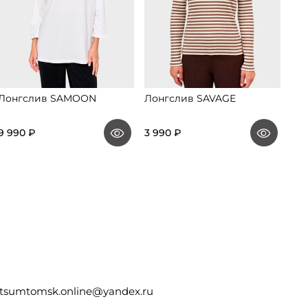
Лонгслив SAMOON
Лонгслив SAVAGE
Ло
9 990 ₽
3 990 ₽
3 9
tsumtomsk.online@yandex.ru