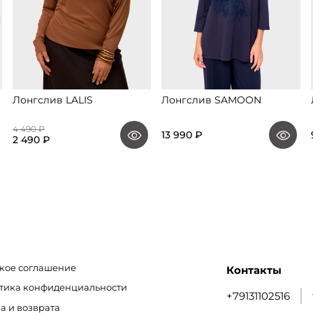
Лонгслив LALIS
Лонгслив SAMOON
4 490 ₽
13 990 ₽
2 490 ₽
кое соглашение
Контакты
итика конфиденциальности
+79131102516
а и возврата