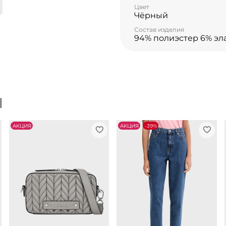
Цвет
Чёрный
Состав изделия
94% полиэстер 6% эл
Ы
АKЦИЯ
АKЦИЯ
-39%