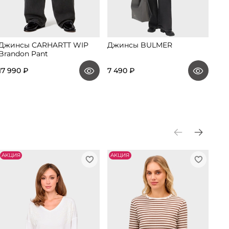
Джинсы CARHARTT WIP
Джинсы BULMER
Джи
Brandon Pant
27 
17 990 ₽
7 490 ₽
16 
АKЦИЯ
АKЦИЯ
АK