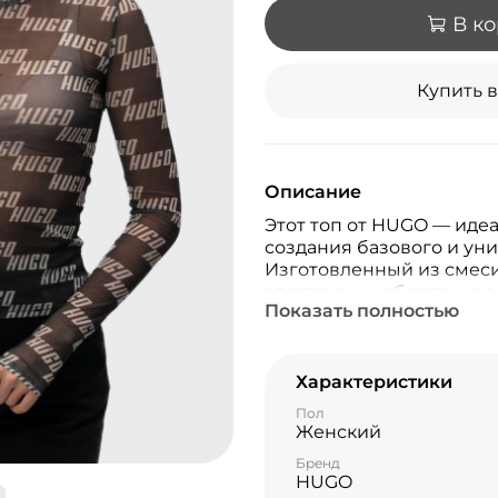
В к
Купить в
Описание
Этот топ от HUGO — иде
создания базового и уни
Изготовленный из смеси
эластана, он обеспечив
Показать полностью
мягкость при носке. Бл
и классической круглой 
элегантный силуэт. Осо
принт с логотипом по в
Характеристики
добавляет топу узнавае
Пол
Такой простой, но элега
Женский
модель незаменимой для
Бренд
HUGO