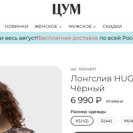
НОВИНКИ
ЖЕНСКОЕ
МУЖСКОЕ
СКИДКИ
весь август!
Бесплатная доставка
по всей Росси
арт.
50534837
Лонгслив HUG
Чёрный
6 990 ₽
17 990 ₽
Размер одежды
XS(42)
S(44)
M(4