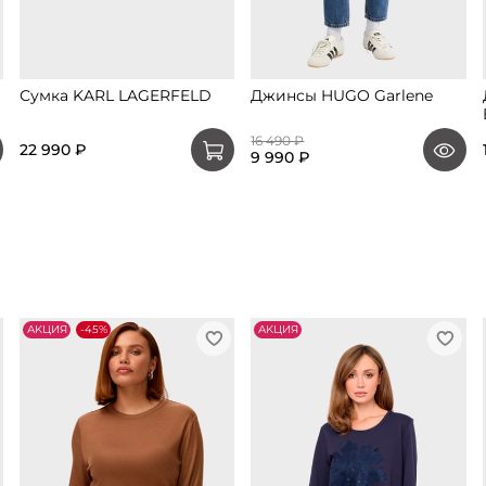
Сумка KARL LAGERFELD
Джинсы HUGO Garlene
16 490 ₽
22 990 ₽
9 990 ₽
АKЦИЯ
-45%
АKЦИЯ