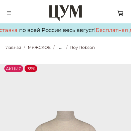
ставка
по всей России весь август!
Бесплатная 
Главная
МУЖСКОЕ
...
Roy Robson
АKЦИЯ
-35%