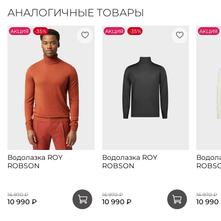
АНАЛОГИЧНЫЕ ТОВАРЫ
АKЦИЯ
-35%
АKЦИЯ
-35%
АKЦИЯ
Водолазка ROY
Водолазка ROY
Водол
ROBSON
ROBSON
ROBS
16 970 ₽
16 970 ₽
16 970 ₽
10 990 ₽
10 990 ₽
10 990