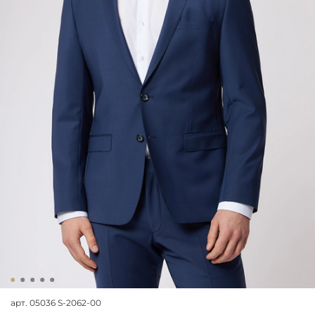
арт.
05036 S-2062-00