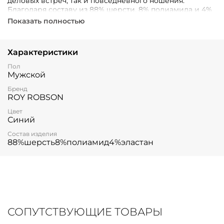
деловых встреч, так и повседневного ношения.
Благодаря составу из 88% шерсти, 8% полиамида и 4%
эластана, изделие отличается высоким комфортом,
Показать полностью
долговечностью и отличной формоустойчивостью.
Характеристики
Пол
Мужской
Бренд
ROY ROBSON
Цвет
Синий
Состав изделия
88%шерсть8%полиамид4%эластан
СОПУТСТВУЮЩИЕ ТОВАРЫ