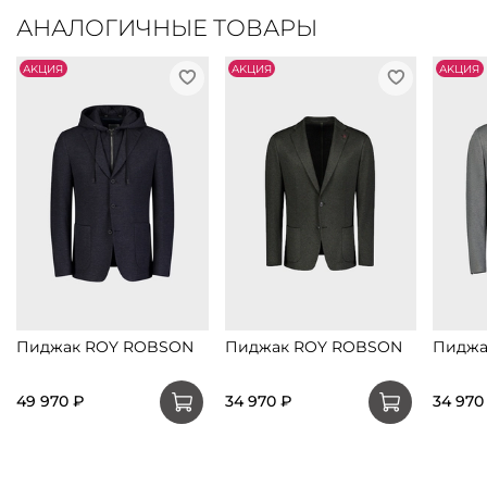
АНАЛОГИЧНЫЕ ТОВАРЫ
АKЦИЯ
АKЦИЯ
АKЦИЯ
Пиджак ROY ROBSON
Пиджак ROY ROBSON
Пиджа
49 970 ₽
34 970 ₽
34 970