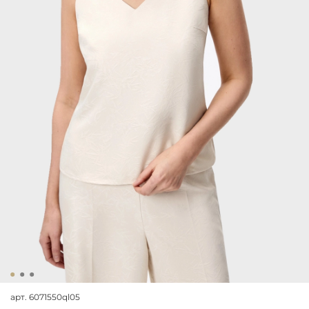
арт.
6071550ql05