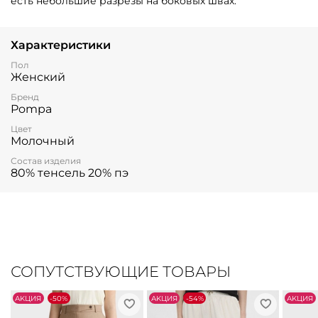
есть небольшие разрезы на боковых швах.
Характеристики
Пол
Женский
Бренд
Pompa
Цвет
Молочный
Состав изделия
80% тенсель 20% пэ
СОПУТСТВУЮЩИЕ ТОВАРЫ
АKЦИЯ
-50%
АKЦИЯ
-54%
АKЦИЯ