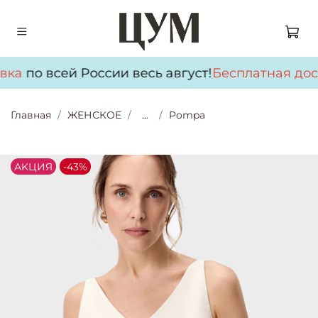
вка
по всей России весь август!
Бесплатная дос
Главная
ЖЕНСКОЕ
...
Pompa
АKЦИЯ
-43%