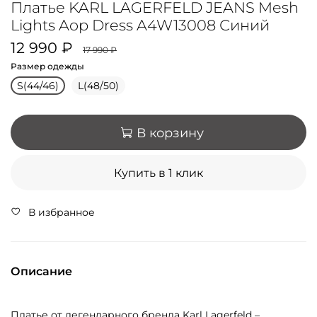
Платье KARL LAGERFELD JEANS Mesh
Lights Aop Dress A4W13008 Синий
12 990 ₽
17 990 ₽
Размер одежды
S(44/46)
L(48/50)
В корзину
Купить в 1 клик
В избранное
Описание
Платье от легендарного бренда Karl Lagerfeld –