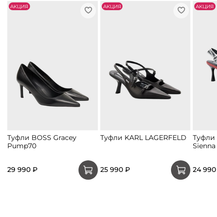
АKЦИЯ
АKЦИЯ
АKЦИЯ
Туфли BOSS Gracey
Туфли KARL LAGERFELD
Туфли
Pump70
Sienna
29 990 ₽
25 990 ₽
24 990