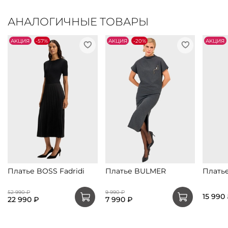
АНАЛОГИЧНЫЕ ТОВАРЫ
АKЦИЯ
-57%
АKЦИЯ
-20%
АKЦИЯ
Платье BOSS Fadridi
Платье BULMER
Плать
52 990 ₽
9 990 ₽
15 990
22 990 ₽
7 990 ₽