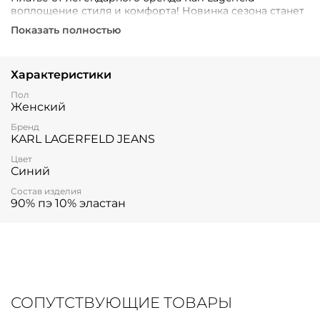
воплощение стиля и комфорта! Новинка сезона станет
изюминкой вашего гардероба и привлечет
Показать полностью
восхищенные взгляды. Подходит для торжественных
мероприятий, свиданий и прогулок по городу.
Стильный выбор уверенной в себе женщины!
Характеристики
Пол
Женский
Бренд
KARL LAGERFELD JEANS
Цвет
Синий
Состав изделия
90% пэ 10% эластан
СОПУТСТВУЮЩИЕ ТОВАРЫ