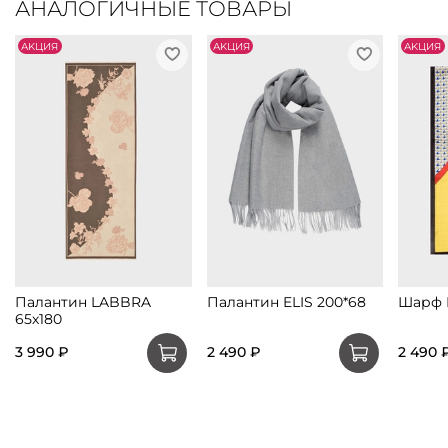
АНАЛОГИЧНЫЕ ТОВАРЫ
АKЦИЯ
АKЦИЯ
АKЦИЯ
Палантин LABBRA
Палантин ELIS 200*68
Шарф 
65х180
3 990 ₽
2 490 ₽
2 490 