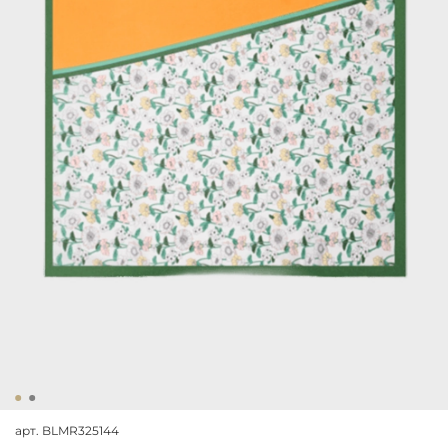
арт.
BLMR325144