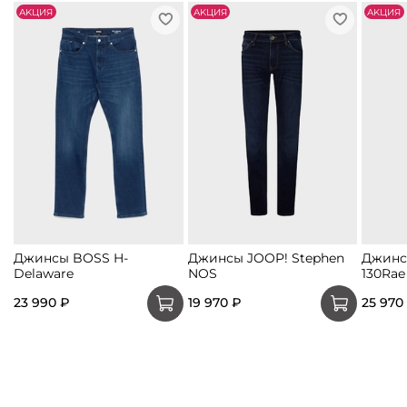
АKЦИЯ
АKЦИЯ
АKЦИЯ
Джинсы BOSS H-
Джинсы JOOP! Stephen
Джинс
Delaware
NOS
130Rae
23 990 ₽
19 970 ₽
25 970