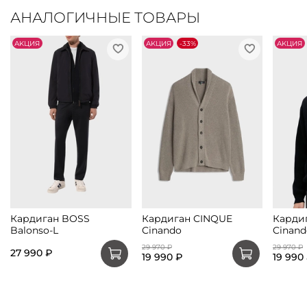
АНАЛОГИЧНЫЕ ТОВАРЫ
АKЦИЯ
АKЦИЯ
-33%
АKЦИЯ
Кардиган BOSS
Кардиган CINQUE
Карди
Balonso-L
Cinando
Cinand
29 970 ₽
29 970 ₽
27 990 ₽
19 990 ₽
19 990