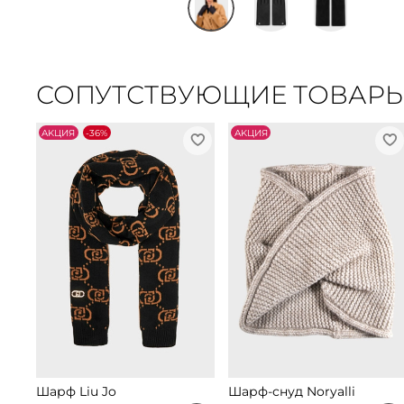
СОПУТСТВУЮЩИЕ ТОВАР
АKЦИЯ
-36%
АKЦИЯ
Шарф Liu Jo
Шарф-снуд Noryalli