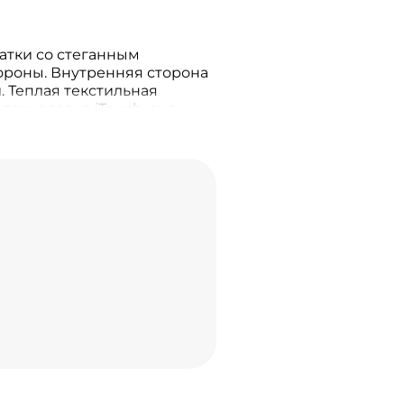
тки со стеганным
ороны. Внутренняя сторона
. Теплая текстильная
 технология iTouch, она
 работы с сенсорными