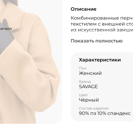
Описание
Комбинированные перча
текстилем с внешней ст
личии
из искусственной замши
подкладка. Используется
Показать полностью
создана специально для
экранами.
Характеристики
Пол
Женский
Бренд
SAVAGE
Цвет
Чёрный
Состав изделия
90% пэ 10% спандекс