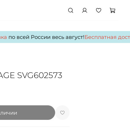
а
по всей России весь август!
Бесплатная доста
AGE SVG602573
аличии