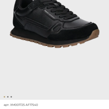
арт.
XM001725 AF17540