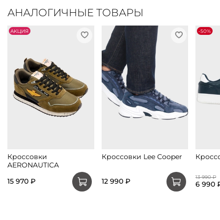
АНАЛОГИЧНЫЕ ТОВАРЫ
АKЦИЯ
-50%
Кроссовки
Кроссовки Lee Cooper
Кроссо
AERONAUTICA
13 990 ₽
15 970 ₽
12 990 ₽
6 990 