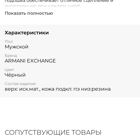
подошва обеспечивает отличное сцепление и
амортизацию при каждом шаге!
Показать полностью
Характеристики
Пол
Мужской
Бренд
ARMANI EXCHANGE
Цвет
Чёрный
Состав изделия
верх: иск.мат., кожа подкл: пэ низ:резина
СОПУТСТВУЮЩИЕ ТОВАРЫ