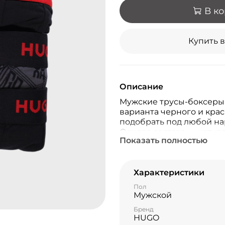
В к
Купить в
Описание
Мужские трусы-боксеры 
варианта черного и кра
подобрать под любой на
Основа состава — натура
Показать полностью
обеспечивает приятную 
коже дышать. Эластинов
движений и сохраняют ф
Характеристики
Пол
Мужской
Бренд
HUGO