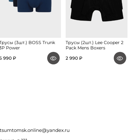
Трусы (3шт.) BOSS Trunk
Трусы (2шт.) Lee Cooper 2
Тру
3P Power
Pack Mens Boxers
Tez
3 2
6 990 ₽
2 990 ₽
1 9
tsumtomsk.online@yandex.ru