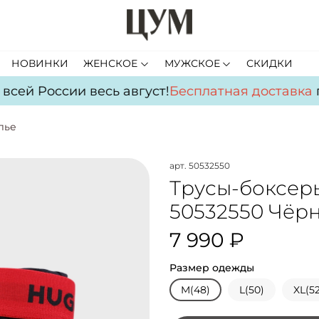
НОВИНКИ
ЖЕНСКОЕ
МУЖСКОЕ
СКИДКИ
сей России весь август!
Бесплатная доставка
по
лье
арт.
50532550
Трусы-боксеры
50532550 Чёр
7 990 ₽
Размер одежды
M(48)
L(50)
XL(52