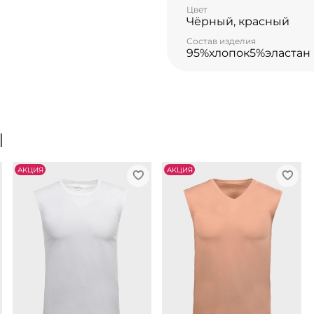
Цвет
Чёрный, красный
Состав изделия
95%хлопок5%эластан
Ы
АKЦИЯ
АKЦИЯ