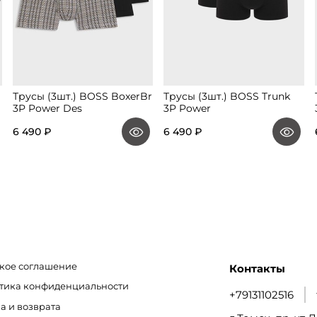
Трусы (3шт.) BOSS BoxerBr
Трусы (3шт.) BOSS Trunk
3P Power Des
3P Power
6 490 ₽
6 490 ₽
кое соглашение
Контакты
итика конфиденциальности
+79131102516
а и возврата