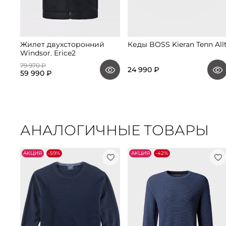
Жилет двухсторонний
Кеды BOSS Kieran Tenn All
Windsor. Erice2
79 970 ₽
24 990 ₽
59 990 ₽
АНАЛОГИЧНЫЕ ТОВАРЫ
АKЦИЯ
-59%
АKЦИЯ
-42%