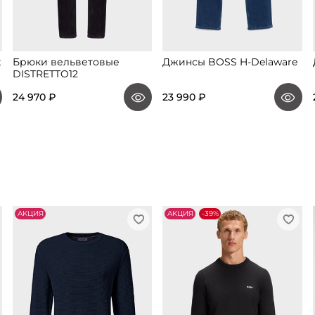
t
Брюки вельветовые
Джинсы BOSS H-Delaware
DISTRETTO12
24 970 ₽
23 990 ₽
АKЦИЯ
АKЦИЯ
-39%