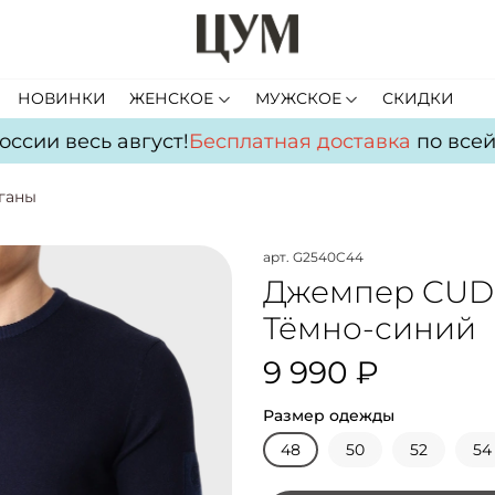
НОВИНКИ
ЖЕНСКОЕ
МУЖСКОЕ
СКИДКИ
сии весь август!
Бесплатная доставка
по всей Р
ганы
арт.
G2540C44
Джемпер CUD
Тёмно-синий
9 990 ₽
Размер одежды
48
50
52
54