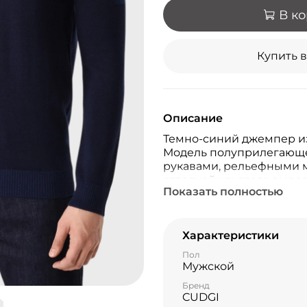
В к
Купить в
Описание
Темно-синий джемпер из
Модель полуприлегающе
рукавами, рельефными 
отделкой круглого выре
Показать полностью
бренда на плече. Джем
образы с джинсами и ку
Характеристики
Пол
Мужской
Бренд
CUDGI