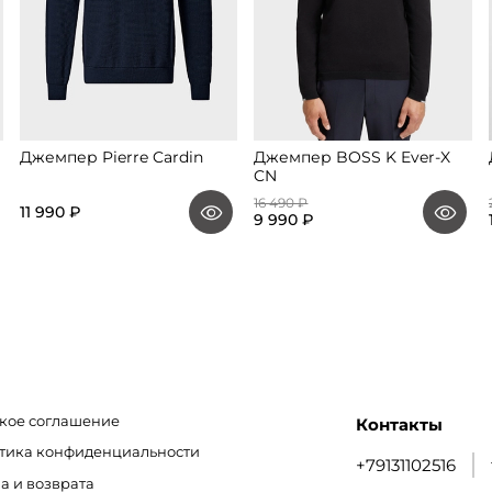
Джемпер Pierre Cardin
Джемпер BOSS K Ever-X
CN
16 490 ₽
11 990 ₽
9 990 ₽
кое соглашение
Контакты
итика конфиденциальности
+79131102516
а и возврата