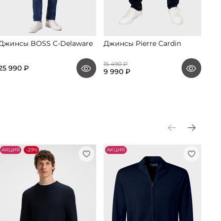
Джинсы BOSS C-Delaware
Джинсы Pierre Cardin
Дж
15 490 ₽
25 990 ₽
19 
9 990 ₽
АKЦИЯ
-29%
АKЦИЯ
АK