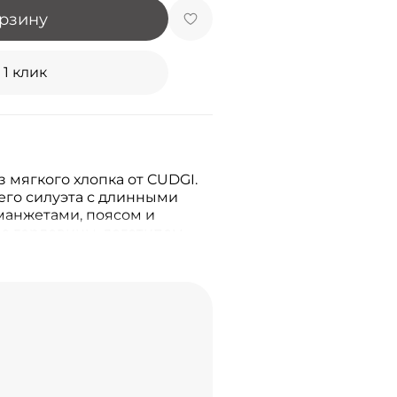
орзину
 1 клик
 мягкого хлопка от CUDGI.
го силуэта с длинными
манжетами, поясом и
за горловины, логотипом
пер дополнит повседневные
рткой.