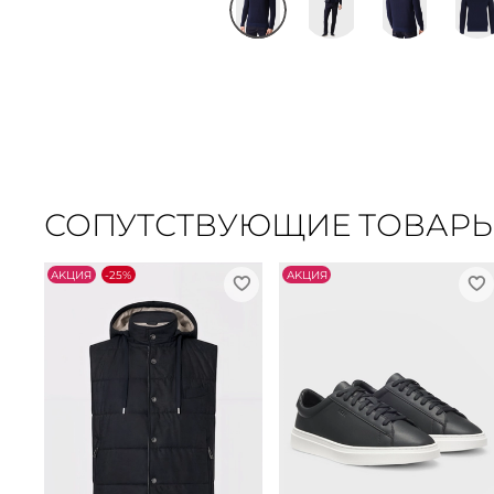
СОПУТСТВУЮЩИЕ ТОВАР
АKЦИЯ
-25%
АKЦИЯ