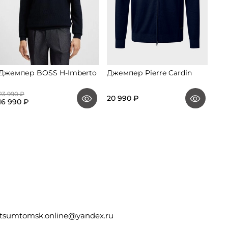
Джемпер BOSS H-Imberto
Джемпер Pierre Cardin
Дже
23 990 ₽
10 9
20 990 ₽
16 990 ₽
5 9
tsumtomsk.online@yandex.ru