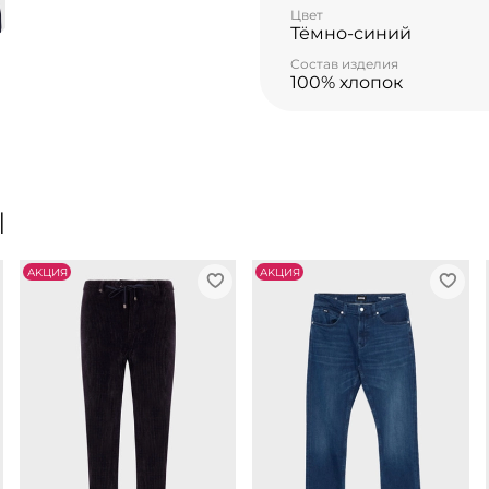
Цвет
Тёмно-синий
Состав изделия
100% хлопок
Ы
АKЦИЯ
АKЦИЯ