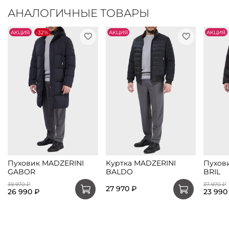
АНАЛОГИЧНЫЕ ТОВАРЫ
АKЦИЯ
-32%
АKЦИЯ
АKЦИЯ
Пуховик MADZERINI
Куртка MADZERINI
Пухов
GABOR
BALDO
BRIL
39 970 ₽
37 970 ₽
27 970 ₽
26 990 ₽
23 990