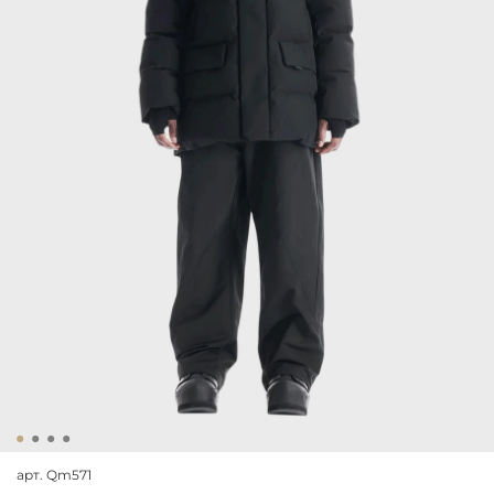
арт.
Qm571