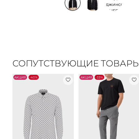
СОПУТСТВУЮЩИЕ ТОВАР
АKЦИЯ
-40%
АKЦИЯ
-33%