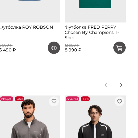
Футболка ROY ROBSON
Футболка FRED PERRY
Ло
Chosen By Champions T-
Ch
Shirt
9 990 ₽
12 990 ₽
7 9
6 490 ₽
8 990 ₽
АKЦИЯ
-35%
АKЦИЯ
-35%
АK