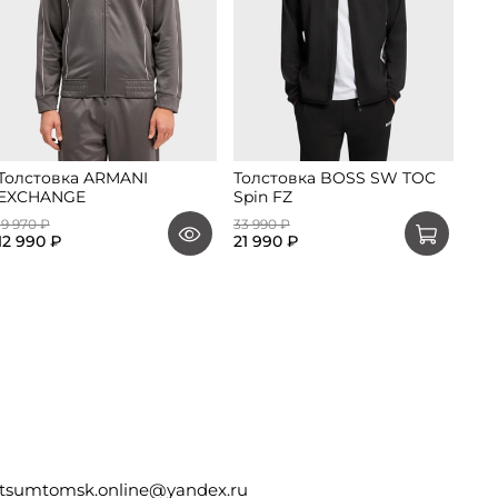
Толстовка ARMANI
Толстовка BOSS SW TOC
Кур
EXCHANGE
Spin FZ
Ma
19 970 ₽
33 990 ₽
109
12 990 ₽
21 990 ₽
tsumtomsk.online@yandex.ru