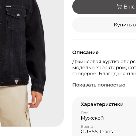
В к
Купить в
Описание
Джинсовая куртка оверс
модель с характером, ко
гардероб. Благодаря пл
выразительному крою он
Показать полностью
придаст образу актуальн
фирменного денима GUE
использованием технол
делает её особенно мяг
Характеристики
Пол
Мужской
Бренд
GUESS Jeans