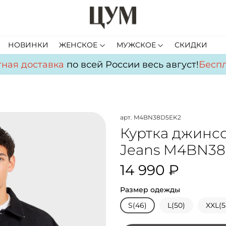
НОВИНКИ
ЖЕНСКОЕ
МУЖСКОЕ
СКИДКИ
ая доставка
по всей России весь август!
Беспла
арт.
M4BN38D5EK2
Куртка джинс
Jeans M4BN3
14 990 ₽
Размер одежды
S(46)
L(50)
XXL(5