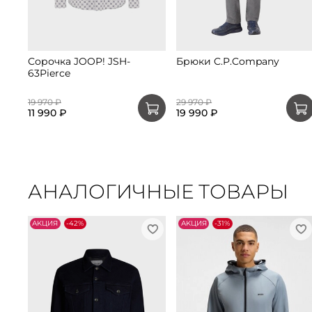
Сорочка JOOP! JSH-
Брюки C.P.Company
63Pierce
19 970 ₽
29 970 ₽
11 990 ₽
19 990 ₽
АНАЛОГИЧНЫЕ ТОВАРЫ
АKЦИЯ
-42%
АKЦИЯ
-31%