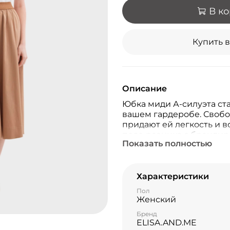
В к
Купить в
Описание
Юбка миди А-силуэта ст
вашем гардеробе. Свобо
придают ей легкость и в
пояс-резинка с бренди
Показать полностью
обеспечивает идеальную
дополнительный комфорт
карманы, а также отсутс
делает модель еще боле
Характеристики
Пол
Женский
Бренд
ELISA.AND.ME