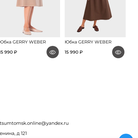
Юбка GERRY WEBER
Юбка GERRY WEBER
Юбк
15 990 ₽
15 990 ₽
26 
tsumtomsk.online@yandex.ru
енина, д 121