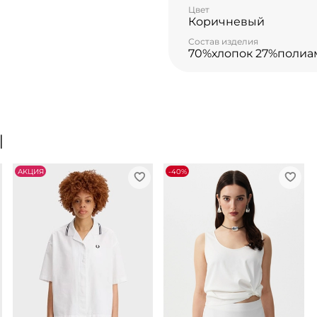
Цвет
Коричневый
Состав изделия
70%хлопок 27%полиа
Ы
АKЦИЯ
-40%