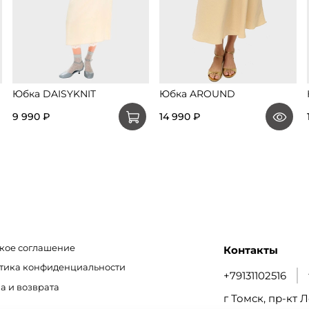
Юбка DAISYKNIT
Юбка AROUND
9 990 ₽
14 990 ₽
кое соглашение
Контакты
итика конфиденциальности
+79131102516
а и возврата
г Томск, пр-кт Л