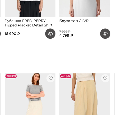
Рубашка FRED PERRY
Блуза-топ GLVR
Tipped Placket Detail Shirt
7 999 ₽
16 990 ₽
4 799 ₽
АKЦИЯ
АKЦИЯ