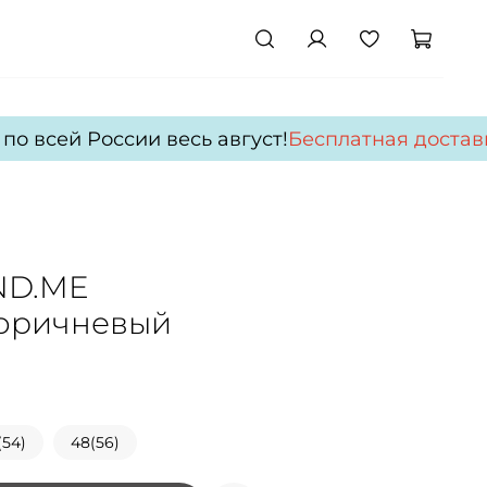
о всей России весь август!
Бесплатная доставк
ND.ME
Коричневый
(54)
48(56)