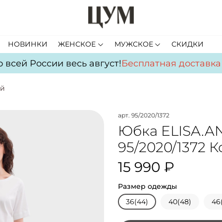
НОВИНКИ
ЖЕНСКОЕ
МУЖСКОЕ
СКИДКИ
всей России весь август!
Бесплатная доставка
п
ый
арт.
95/2020/1372
Юбка ELISA.A
95/2020/1372 
15 990 ₽
Размер одежды
36(44)
40(48)
46