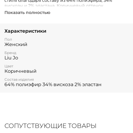
стиля благодаря составу из 64% полиэфира, 34%
вискозы и 2% эластана. Коричневый оттенок
универсален и легко сочетается с разными цветами
Показать полностью
одежды.
Характеристики
Пол
Женский
Бренд
Liu Jo
Цвет
Коричневый
Состав изделия
64% полиэфир 34% вискоза 2% эластан
СОПУТСТВУЮЩИЕ ТОВАРЫ