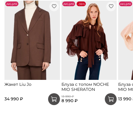
АKЦИЯ
АKЦИЯ
-36%
АKЦИЯ
Жакет Liu Jo
Блуза с топом NOCHE
Блуза
MIO SHERATON
MIO M
13 990 ₽
34 990 ₽
13 990
8 990 ₽