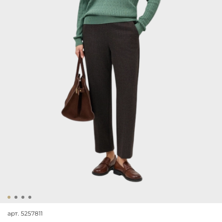
арт.
5257811