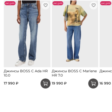
АKЦИЯ
АKЦИЯ
АKЦИЯ
Джинсы BOSS C Ada HR
Джинсы BOSS C Marlene
Джинс
10.0
HR 7.0
17 990 ₽
19 990 ₽
16 990