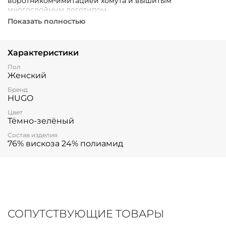
воротником‑имитацией хомута и вышитым
многослойным логотипом.
Показать полностью
Характеристики
Пол
Женский
Бренд
HUGO
Цвет
Тёмно-зелёный
Состав изделия
76% вискоза 24% полиамид
СОПУТСТВУЮЩИЕ ТОВАРЫ