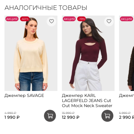
АНАЛОГИЧНЫЕ ТОВАРЫ
АKЦИЯ
-60%
АKЦИЯ
-19%
АKЦИЯ
Джемпер SAVAGE
Джемпер KARL
Джемп
LAGERFELD JEANS Cut
Out Mock Neck Sweater
4 990 ₽
15 990 ₽
5 990 ₽
1 990 ₽
12 990 ₽
2 990 