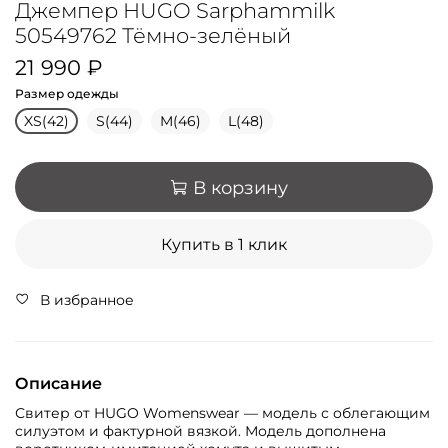
Джемпер HUGO Sarphammilk
50549762 Тёмно-зелёный
21 990 ₽
Размер одежды
XS(42)
S(44)
M(46)
L(48)
В корзину
Купить в 1 клик
В избранное
Описание
Свитер от HUGO Womenswear — модель с облегающим
силуэтом и фактурной вязкой. Модель дополнена