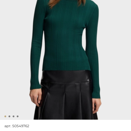
арт.
50549762