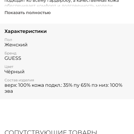
подходит ко всему гардеробу, а качественная кожа
обеспечивает комфорт и долговечность модели.
Эластичный и легкий материал подошвы создает
Показать полностью
ощущение легкости при ходьбе, поддерживая ваши
ножки свежими весь день.
Характеристики
Пол
Женский
Бренд
GUESS
Цвет
Чёрный
Состав изделия
верх: 100% кожа подкл.: 35% пу 65% пэ низ: 100%
эва
СОПУТСТВУЮЩИЕ ТОВАРЫ