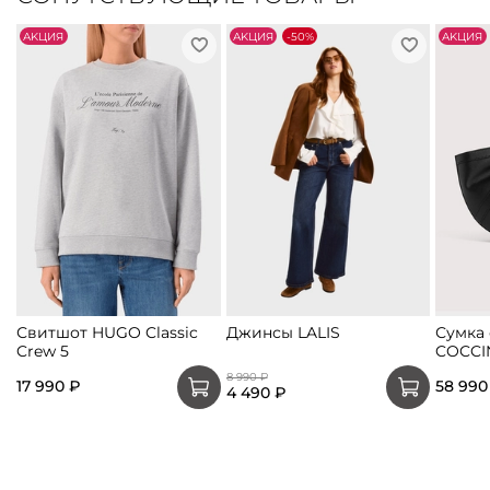
АKЦИЯ
АKЦИЯ
-50%
АKЦИЯ
Свитшот HUGO Classic
Джинсы LALIS
Сумка
Crew 5
COCCIN
8 990 ₽
17 990 ₽
58 990
4 490 ₽