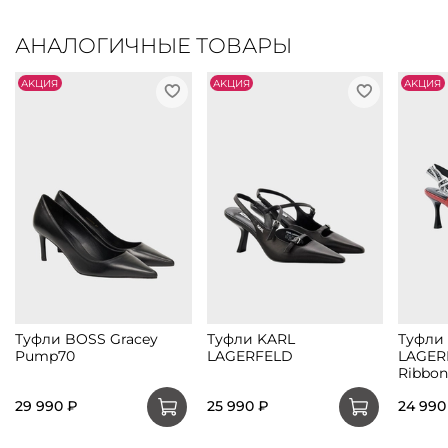
АНАЛОГИЧНЫЕ ТОВАРЫ
АKЦИЯ
АKЦИЯ
АKЦИЯ
Туфли BOSS Gracey
Туфли KARL
Туфли
Pump70
LAGERFELD
LAGER
Ribbon
29 990 ₽
25 990 ₽
24 990