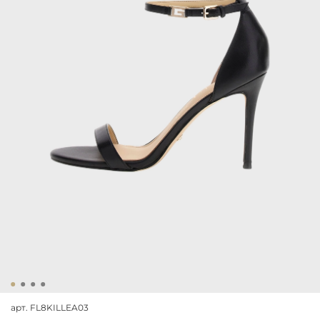
арт.
FL8KILLEA03