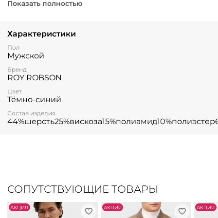
качественной ткани.
Показать полностью
Характеристики
Пол
Мужской
Бренд
ROY ROBSON
Цвет
Тёмно-синий
Состав изделия
44%шерсть25%вискоза15%полиамид10%полиэстер
СОПУТСТВУЮЩИЕ ТОВАРЫ
АKЦИЯ
АKЦИЯ
АKЦИЯ