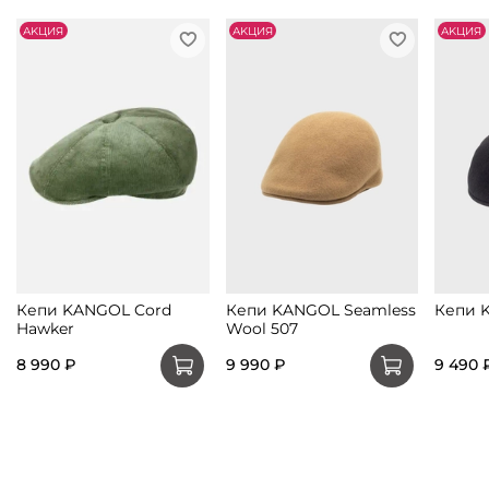
АKЦИЯ
АKЦИЯ
АKЦИЯ
Кепи KANGOL Cord
Кепи KANGOL Seamless
Кепи 
Hawker
Wool 507
8 990 ₽
9 990 ₽
9 490 