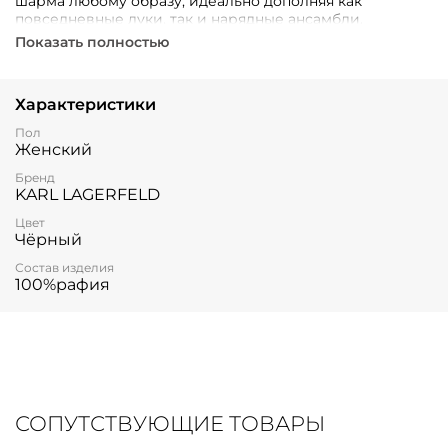
шарма любому образу, идеально дополняя как
повседневные луки, так и нарядные ансамбли.
Показать полностью
Характеристики
Пол
Женский
Бренд
KARL LAGERFELD
Цвет
Чёрный
Состав изделия
100%рафия
СОПУТСТВУЮЩИЕ ТОВАРЫ