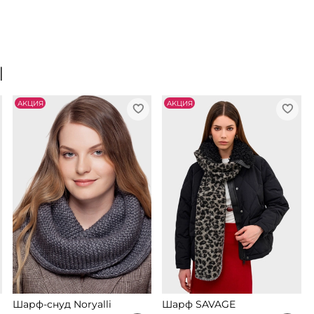
Ы
АKЦИЯ
АKЦИЯ
Шарф-снуд Noryalli
Шарф SAVAGE