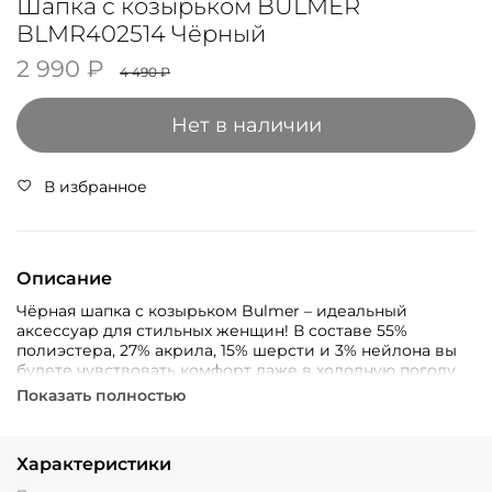
Шапка с козырьком BULMER
BLMR402514 Чёрный
2 990 ₽
4 490 ₽
Нет в наличии
В избранное
Описание
Чёрная шапка с козырьком Bulmer – идеальный
аксессуар для стильных женщин! В составе 55%
полиэстера, 27% акрила, 15% шерсти и 3% нейлона вы
будете чувствовать комфорт даже в холодную погоду.
Стильный козырек защитит от ветра и добавит образу
Показать полностью
дерзости. Подходит как для прогулок по городу, так и
для активного отдыха.
Характеристики