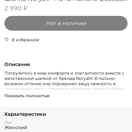
2 990 ₽
Нет в наличии
В избранное
Описание
Погрузитесь в мир комфорта и элегантности вместе с
женственной шапкой от бренда Noryalli! В пыльно-
розовом оттенке она подчеркнет вашу нежность и
индивидуальность, идеально дополнив зимний образ.
Преимущество данного аксессуара – это сочетание
Показать полностью
акрила (65%), шерсти (20%), альпаки (10%) и нейлона
(5%).
Характеристики
Пол
Женский