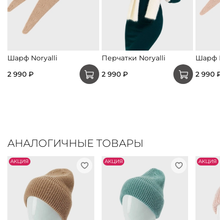
Шарф Noryalli
Перчатки Noryalli
Шарф N
2 990 ₽
2 990 ₽
2 990 
АНАЛОГИЧНЫЕ ТОВАРЫ
АKЦИЯ
АKЦИЯ
АKЦИЯ