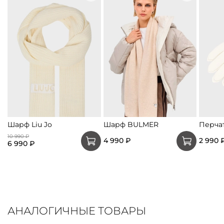
Шарф Liu Jo
Шарф BULMER
Перчат
10 990 ₽
4 990 ₽
2 990 
6 990 ₽
АНАЛОГИЧНЫЕ ТОВАРЫ