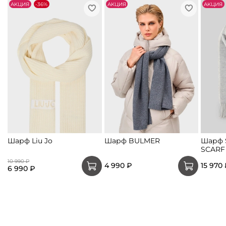
АKЦИЯ
-36%
АKЦИЯ
АKЦИЯ
Шарф Liu Jo
Шарф BULMER
Шарф S
SCARF
10 990 ₽
4 990 ₽
15 970
6 990 ₽