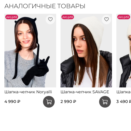
АНАЛОГИЧНЫЕ ТОВАРЫ
АKЦИЯ
АKЦИЯ
АKЦИЯ
Шапка-чепчик Noryalli
Шапка-чепчик SAVAGE
Шапка
4 990 ₽
2 990 ₽
3 490 