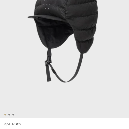
арт.
Pu87