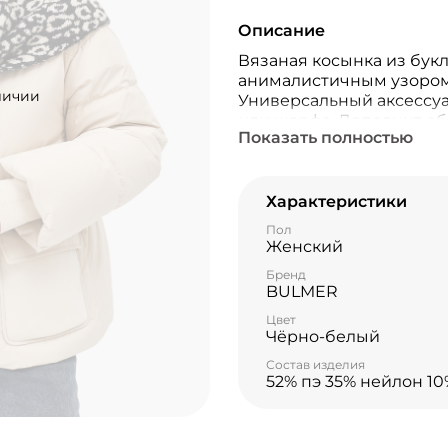
Описание
Вязаная косынка из бук
анималистичным узором.
личии
Универсальный аксессуа
или шарфа. Дополнит об
Показать полностью
пальто, так и со спорти
Характеристики
Пол
Женский
Бренд
BULMER
Цвет
Чёрно-белый
Состав изделия
52% пэ 35% нейлон 1