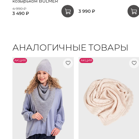
козырьком BULMER
4 990 ₽
3 990 ₽
3 490 ₽
АНАЛОГИЧНЫЕ ТОВАРЫ
АKЦИЯ
АKЦИЯ