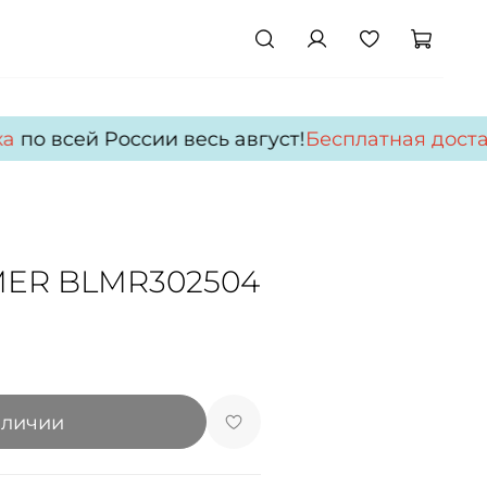
по всей России весь август!
Бесплатная достав
MER BLMR302504
аличии