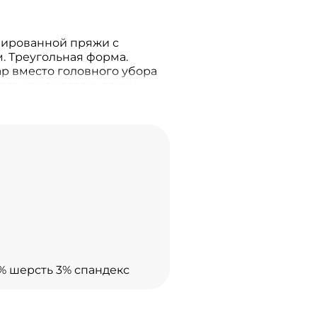
лированной пряжи с
 Треугольная форма.
р вместо головного убора
раз как с классическим
вным пуховиком или курткой.
0% шерсть 3% спандекс