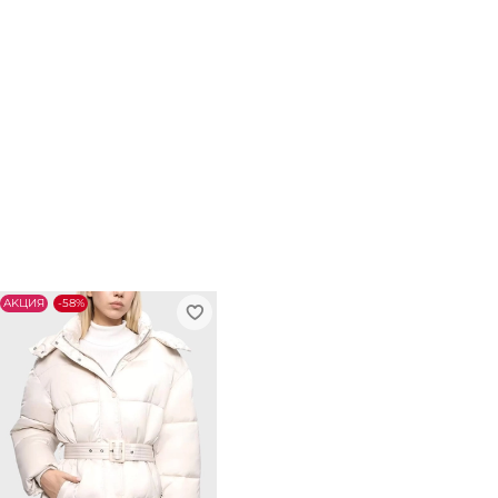
АKЦИЯ
-58%