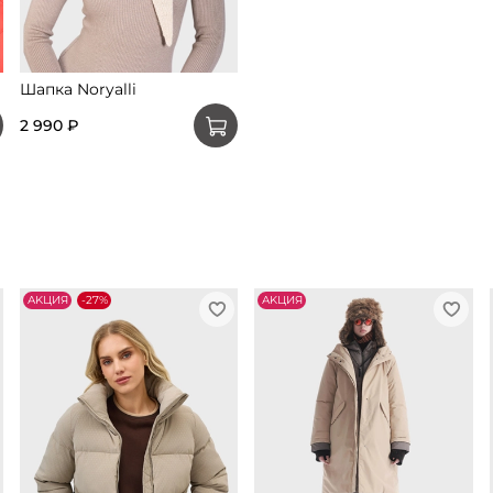
Шапка Noryalli
2 990 ₽
АKЦИЯ
-27%
АKЦИЯ