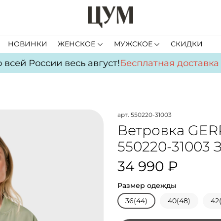
НОВИНКИ
ЖЕНСКОЕ
МУЖСКОЕ
СКИДКИ
сей России весь август!
Бесплатная доставка
по
арт.
550220-31003
Ветровка GE
550220-31003 
34 990 ₽
Размер одежды
36(44)
40(48)
42