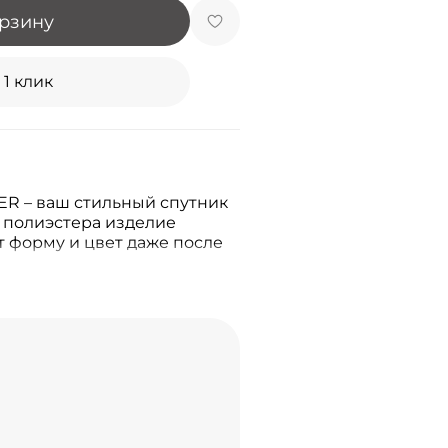
орзину
 1 клик
R – ваш стильный спутник
% полиэстера изделие
т форму и цвет даже после
.