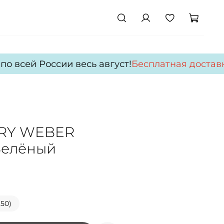
 всей России весь август!
Бесплатная доставка
RRY WEBER
Зелёный
(50)