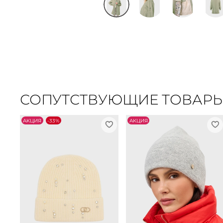
СОПУТСТВУЮЩИЕ ТОВАР
АKЦИЯ
-33%
АKЦИЯ