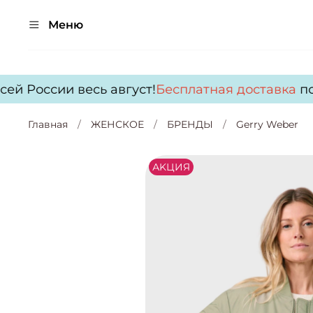
Меню
й России весь август!
Бесплатная доставка
по в
Главная
ЖЕНСКОЕ
БРЕНДЫ
Gerry Weber
АKЦИЯ