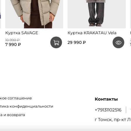
Куртка SAVAGE
Куртка KRAKATAU Vela
10 990 ₽
29 990 ₽
7 990 ₽
кое соглашение
Контакты
итика конфиденциальности
+79131102516
а и возврата
г Томск, пр-кт Л