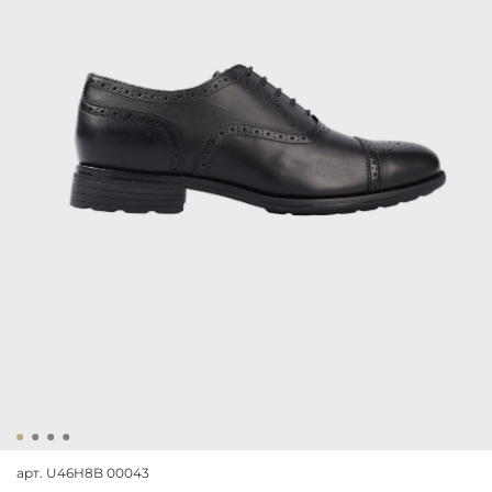
арт.
U46H8B 00043