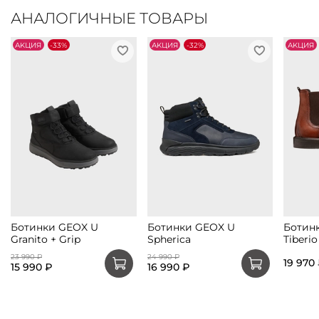
АНАЛОГИЧНЫЕ ТОВАРЫ
АKЦИЯ
-33%
АKЦИЯ
-32%
АKЦИЯ
Ботинки GEOX U
Ботинки GEOX U
Ботин
Granito + Grip
Spherica
Tiberio
23 990 ₽
24 990 ₽
19 970
15 990 ₽
16 990 ₽