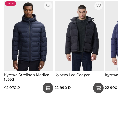
АKЦИЯ
Куртка Strellson Modica
Куртка Lee Cooper
Куртка
fused
42 970 ₽
22 990 ₽
22 990