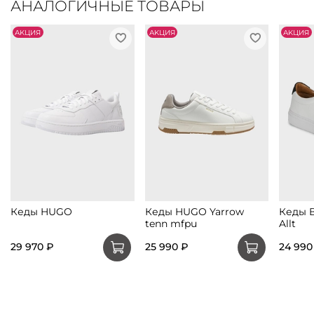
АНАЛОГИЧНЫЕ ТОВАРЫ
АKЦИЯ
АKЦИЯ
АKЦИЯ
Кеды HUGO
Кеды HUGO Yarrow
Кеды B
tenn mfpu
Allt
29 970 ₽
25 990 ₽
24 990