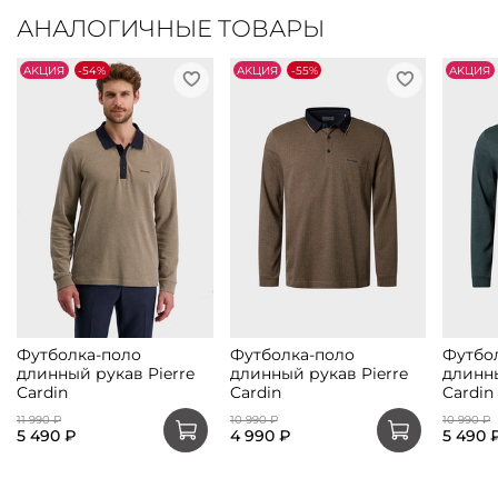
АНАЛОГИЧНЫЕ ТОВАРЫ
АKЦИЯ
-54%
АKЦИЯ
-55%
АKЦИЯ
Футболка-поло
Футболка-поло
Футбо
длинный рукав Pierre
длинный рукав Pierre
длинны
Cardin
Cardin
Cardin
11 990 ₽
10 990 ₽
10 990 ₽
5 490 ₽
4 990 ₽
5 490 