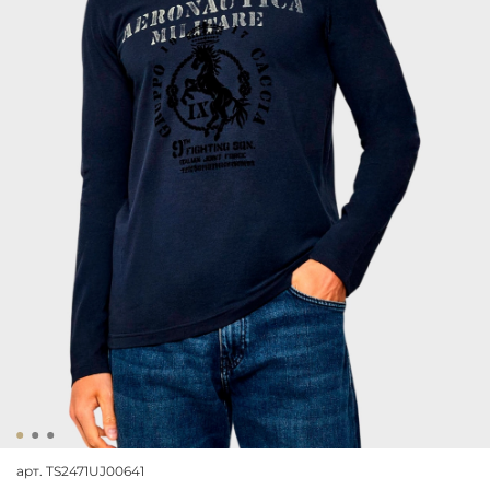
арт.
TS2471UJ00641