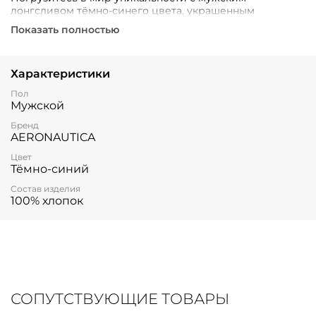
лонгсливом тёмно-синего цвета, украшенным
стильным принтом! Этот универсальный предмет
Показать полностью
гардероба подчеркнёт вашу индивидуальность,
добавляя нотки творчества к классическому образу.
Характеристики
Пол
Мужской
Бренд
AERONAUTICA
Цвет
Тёмно-синий
Состав изделия
100% хлопок
СОПУТСТВУЮЩИЕ ТОВАРЫ