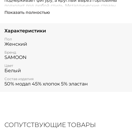
подчеркивает фигуру, а круглый вырез горловины
подходит под любой стиль. Металлические стразы
добавляют элегантности и шарма.
Показать полностью
Характеристики
Пол
Женский
Бренд
SAMOON
Цвет
Белый
Состав изделия
50% модал 45% хлопок 5% эластан
СОПУТСТВУЮЩИЕ ТОВАРЫ