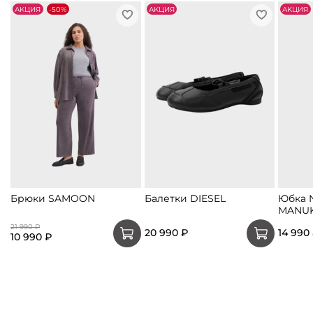
АKЦИЯ
-50%
АKЦИЯ
АKЦИЯ
Брюки SAMOON
Балетки DIESEL
Юбка 
MANU
21 990 ₽
20 990 ₽
14 990
10 990 ₽