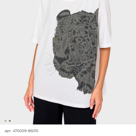
арт.
470009-86015