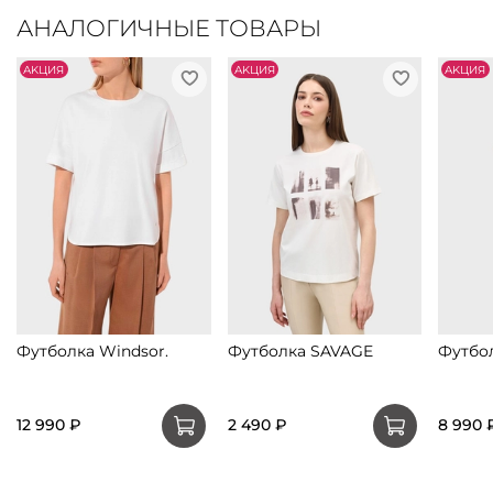
АНАЛОГИЧНЫЕ ТОВАРЫ
АKЦИЯ
АKЦИЯ
АKЦИЯ
Футболка Windsor.
Футболка SAVAGE
Футбол
12 990 ₽
2 490 ₽
8 990 