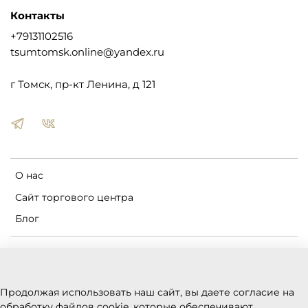
Контакты
+79131102516
tsumtomsk.online@yandex.ru
г Томск, пр-кт Ленина, д 121
О нас
Сайт торгового центра
Блог
Пользовательское соглашение
Оферта и политика конфиденциальности
Продолжая использовать наш сайт, вы даете согласие на
Условия обмена и возврата
обработку файлов cookie, которые обеспечивают