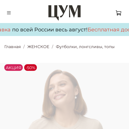
вка
по всей России весь август!
Бесплатная дос
Главная
ЖЕНСКОЕ
Футболки, лонгсливы, топы
АKЦИЯ
-50%