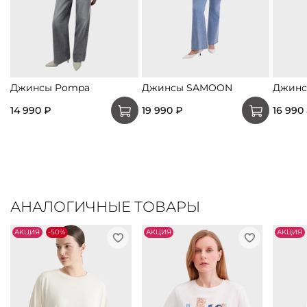
Джинсы Pompa
Джинсы SAMOON
Джин
14 990 ₽
19 990 ₽
16 990
АНАЛОГИЧНЫЕ ТОВАРЫ
АKЦИЯ
-50%
АKЦИЯ
АKЦИЯ