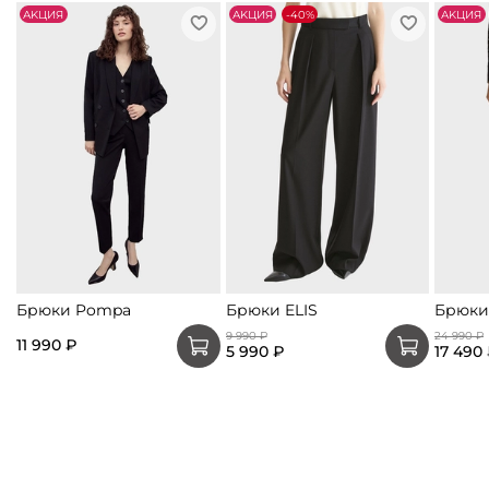
АKЦИЯ
АKЦИЯ
-40%
АKЦИЯ
Брюки Pompa
Брюки ELIS
Брюки
9 990 ₽
24 990 ₽
11 990 ₽
5 990 ₽
17 490