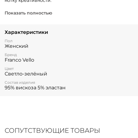
нотку креативности.
Округлая горловина, рукава три четверти и прямой
Показать полностью
крой обеспечивают комфорт и универсальность носки.
Композиция из 95% нежнейшей вискозы и 5% эластана
подарит приятные ощущения при каждой носке.
Характеристики
Пол
Женский
Бренд
Franco Vello
Цвет
Светло-зелёный
Состав изделия
95% вискоза 5% эластан
СОПУТСТВУЮЩИЕ ТОВАРЫ