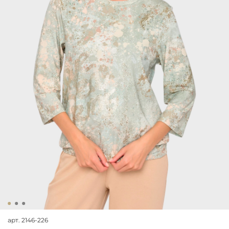
арт.
2146-226