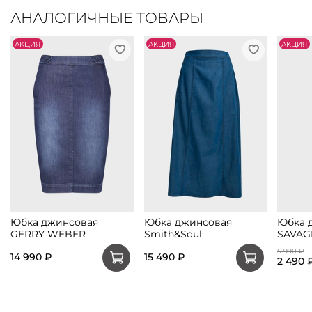
АНАЛОГИЧНЫЕ ТОВАРЫ
АKЦИЯ
АKЦИЯ
АKЦИЯ
Юбка джинсовая
Юбка джинсовая
Юбка 
GERRY WEBER
Smith&Soul
SAVAG
5 990 ₽
14 990 ₽
15 490 ₽
2 490 