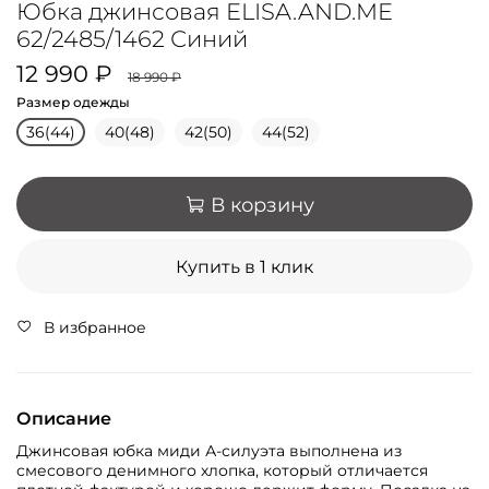
Юбка джинсовая ELISA.AND.ME
62/2485/1462 Синий
12 990 ₽
18 990 ₽
Размер одежды
36(44)
40(48)
42(50)
44(52)
В корзину
Купить в 1 клик
В избранное
Описание
Джинсовая юбка миди А-силуэта выполнена из
смесового денимного хлопка, который отличается