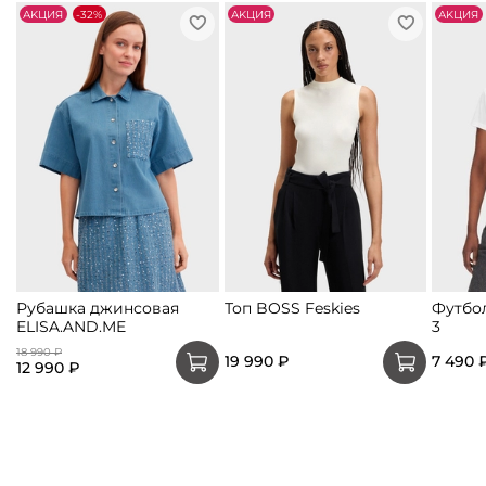
АKЦИЯ
-32%
АKЦИЯ
АKЦИЯ
Рубашка джинсовая
Топ BOSS Feskies
Футбо
ELISA.AND.ME
3
18 990 ₽
19 990 ₽
7 490 
12 990 ₽