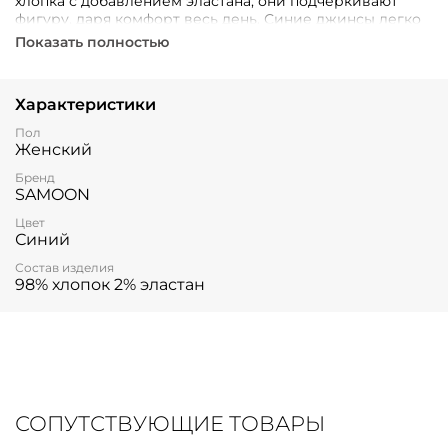
хлопка с добавлением эластана, они подчеркивают
фигуру, даря комфорт весь день. Синие джинсы легко
комбинируются с разными образами.
Показать полностью
Характеристики
Пол
Женский
Бренд
SAMOON
Цвет
Синий
Состав изделия
98% хлопок 2% эластан
СОПУТСТВУЮЩИЕ ТОВАРЫ