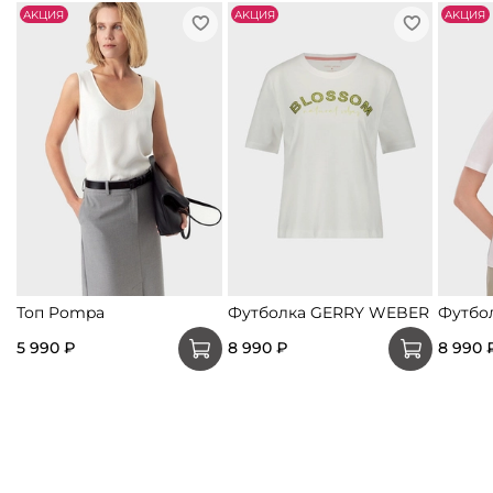
АKЦИЯ
АKЦИЯ
АKЦИЯ
Топ Pompa
Футболка GERRY WEBER
Футбо
5 990 ₽
8 990 ₽
8 990 